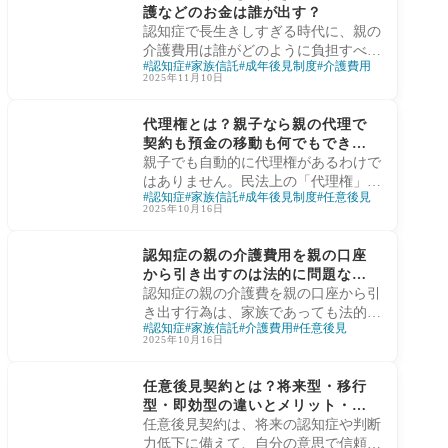
護などのお金は誰が出す？
認知症とお金の問題に強い家族信託コ
認知症で長生きしすぎる時代に、親の
ンサルタント・横手彰太が、最新デー
介護費用は誰がどのように負担すべき
タをもとに「認知症の実態」と「将来
認知症
家族信託
成年後見制度
介護費用
かを解説。口座が使えず子どもが立て
の備え」を解説します。
2025年11月10日
替える問題や、親のお金を勝手に使っ
認知症と財産管理
て起きるトラブルを紹介し、公的負担
代理権とは？親子なら親の代理で
軽減制度と家族信託による「お金の出
契約も預金の移動も何でもできる
口」を家族信託コンサルタント横手彰
の？
親子でも自動的に代理権があるわけで
太がわかりやすく説明します。
はありません。民法上の「代理権」を
認知症
家族信託
成年後見制度
任意後見
理解せずに契約や出金を行うと、無権
2025年10月16日
代理としてトラブルになる恐れがあり
認知症と財産管理
ます。家族信託コンサルタントの私・
認知症の親の介護費用を親の口座
横手彰太が、代理権の基本と、認知症
から引き出すのは法的に問題な
に備えた正しい財産管理の方法を解説
い？
認知症の親の介護費を親の口座から引
します。
き出す行為は、家族であっても法的に
認知症
家族信託
介護費用
任意後見
は原則認められません。口座凍結や親
2025年10月16日
族間トラブルを防ぐために、どんな備
認知症と財産管理
えが必要か。家族信託コンサルタント
任意後見契約とは？将来型・移行
の私・横手彰太が、家族信託や任意後
型・即効型の違いとメリット・デ
見を含め正しい対応を解説します。
メリット
任意後見契約は、将来の認知症や判断
力低下に備えて、自分の意思で信頼で