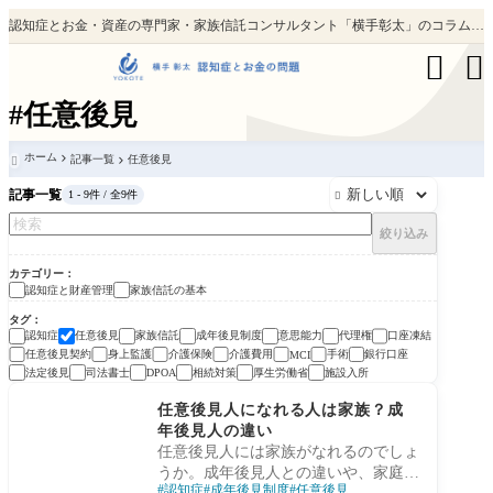
認知症とお金・資産の専門家・家族信託コンサルタント「横手彰太」のコラム。テレビ・新聞・雑誌出演・掲載、書籍累計5万部。


#任意後見
ホーム
記事一覧
任意後見

記事一覧
1 - 9件 / 全9件

絞り込み
カテゴリー
認知症と財産管理
家族信託の基本
タグ
認知症
任意後見
家族信託
成年後見制度
意思能力
代理権
口座凍結
任意後見契約
身上監護
介護保険
介護費用
手術
銀行口座
MCI
法定後見
司法書士
相続対策
厚生労働省
施設入所
DPOA
認知症と財産管理
任意後見人になれる人は家族？成
年後見人の違い
任意後見人には家族がなれるのでしょ
うか。成年後見人との違いや、家庭裁
認知症
成年後見制度
任意後見