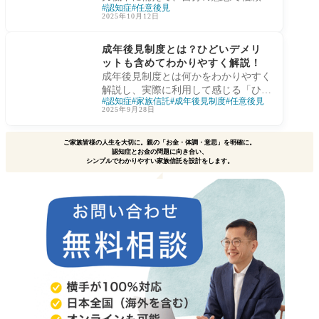
認知症
任意後見
きる人に支援を託す契約です。 家族
2025年10月12日
信託コンサルタントの私・横手彰太
認知症と財産管理
が、将来型・移行型・即効型の違いや
成年後見制度とは？ひどいデメリ
メリット・デメリット、家族信託との
ットも含めてわかりやすく解説！
使い分けを実務経験に基づいて解説し
成年後見制度とは何かをわかりやすく
ます。
解説し、実際に利用して感じる「ひど
認知症
家族信託
成年後見制度
任意後見
い」と言われるデメリットも紹介。費
2025年9月28日
用や柔軟性の問題点を整理し、家族信
託との違いや横手彰太さんの視点から
ご家族皆様の人生を大切に。親の「お金・体調・意思」を明確に。
最適な備え方を提案します。
認知症とお金の問題に向き合い、
シンプルでわかりやすい家族信託を設計をします。