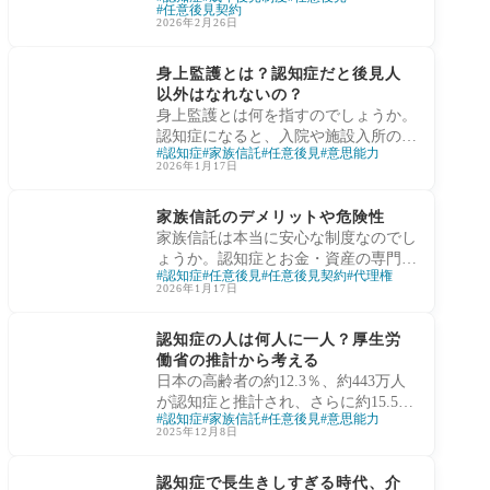
判所が関与する仕組みを、認知症とお
任意後見契約
金の専門家・横手彰太が高齢者と家族
2026年2月26日
向けにわかりやすく解説します。
認知症と財産管理
身上監護とは？認知症だと後見人
以外はなれないの？
身上監護とは何を指すのでしょうか。
認知症になると、入院や施設入所の判
認知症
家族信託
任意後見
意思能力
断は後見人でなければできないのでし
2026年1月17日
ょうか。家族ができること・できない
認知症と財産管理
ことを法律の考え方からわかりやすく
家族信託のデメリットや危険性
解説します。
家族信託は本当に安心な制度なのでし
ょうか。認知症とお金・資産の専門家
認知症
任意後見
任意後見契約
代理権
である家族信託コンサルタント横手彰
2026年1月17日
太が、費用負担や制度の限界、見落と
認知症と財産管理
されがちな危険性を専門家の視点でわ
認知症の人は何人に一人？厚生労
かりやすく解説します。
働省の推計から考える
日本の高齢者の約12.3％、約443万人
が認知症と推計され、さらに約15.5％
認知症
家族信託
任意後見
意思能力
が軽度認知障害（MCI）にあたると報
2025年12月8日
告されています。認知症やMCIを合わ
認知症と財産管理
せると、高齢者の3〜4人に1人が認知
認知症で長生きしすぎる時代、介
機能低下を抱える可能性があります。