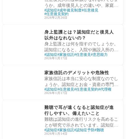
うか。成年後見人との違いや、家庭裁
認知症
成年後見制度
任意後見
判所が関与する仕組みを、認知症とお
任意後見契約
金の専門家・横手彰太が高齢者と家族
2026年2月26日
向けにわかりやすく解説します。
認知症と財産管理
身上監護とは？認知症だと後見人
以外はなれないの？
身上監護とは何を指すのでしょうか。
認知症になると、入院や施設入所の判
認知症
家族信託
任意後見
意思能力
断は後見人でなければできないのでし
2026年1月17日
ょうか。家族ができること・できない
認知症と財産管理
ことを法律の考え方からわかりやすく
家族信託のデメリットや危険性
解説します。
家族信託は本当に安心な制度なのでし
ょうか。認知症とお金・資産の専門家
認知症
任意後見
任意後見契約
代理権
である家族信託コンサルタント横手彰
2026年1月17日
太が、費用負担や制度の限界、見落と
認知症と財産管理
されがちな危険性を専門家の視点でわ
難聴で耳が遠くなると認知症が進
かりやすく解説します。
行しやすい、備えたいこと
難聴は認知症の進行リスクを高めるこ
とが研究で示されています。認知症予
認知症
家族信託
認知症予防
難聴
防と同時に、家族信託によるお金と資
2026年1月14日
産の備えの重要性を専門家が解説しま