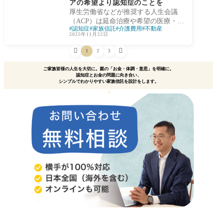
アの希望より認知症のことを
認知症とお金の問題に強い家族信託コ
厚生労働省などが推奨する人生会議
ンサルタント・横手彰太が、最新デー
（ACP）は延命治療や希望の医療・ケ
タをもとに「認知症の実態」と「将来
認知症
家族信託
介護費用
不動産
アの話が中心です。しかし、認知症で
の備え」を解説します。
2025年11月22日
判断力を失う前に、介護・医療の希望
とともに財産管理の備えを整えること


1
2
3
が重要です。家族信託コンサルタント
横手彰太が、遺言書では守れない生前
ご家族皆様の人生を大切に。親の「お金・体調・意思」を明確に。
の暮らしをどう支えるかを専門的に解
認知症とお金の問題に向き合い、
シンプルでわかりやすい家族信託を設計をします。
説します。