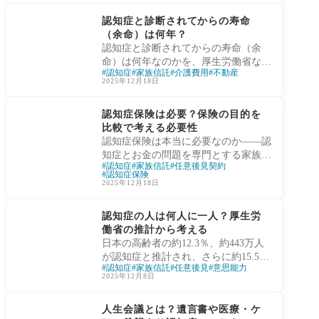
認知症と財産管理
す。
認知症と診断されてからの寿命
（余命）は何年？
認知症と診断されてからの寿命（余
命）は何年なのかを、厚生労働省など
認知症
家族信託
介護費用
不動産
公的データをもとに解説。認知症予備
2025年12月18日
軍（MCI）から考えた期間や、長生き
認知症と財産管理
時代に備えるお金と財産の問題を、家
認知症保険は必要？保険の目的を
族信託コンサルタント横手彰太さんの
比較で考える必要性
視点でわかりやすくまとめています。
認知症保険は本当に必要なのか――認
知症とお金の問題を専門とする家族信
認知症
家族信託
任意後見契約
託コンサルタント横手彰太が、保険で
認知症保険
備えられる範囲と備えられない範囲を
2025年12月18日
丁寧に解説します。認知症診断後の費
認知症と財産管理
用補填と、判断能力低下で契約や財産
認知症の人は何人に一人？厚生労
管理が止まるリスクの違いを理解し、
働省の推計から考える
家族信託・任意後見との役割を比較し
日本の高齢者の約12.3％、約443万人
ながら、本当に必要な備え方を考えま
が認知症と推計され、さらに約15.5％
す。
認知症
家族信託
任意後見
意思能力
が軽度認知障害（MCI）にあたると報
2025年12月8日
告されています。認知症やMCIを合わ
認知症と財産管理
せると、高齢者の3〜4人に1人が認知
人生会議とは？遺言書や医療・ケ
機能低下を抱える可能性があります。