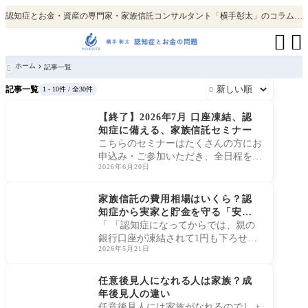
認知症とお金・資産の専門家・家族信託コンサルタント「横手彰太」のコラム。テレビ・新聞・雑誌出演・掲載、書籍累計5万部。


ホーム
記事一覧

記事一覧
1 - 10件 / 全30件

セミナー・イベント
【終了】2026年7月 口座凍結、認
知症に備える、家族信託セミナー
こちらのセミナーはたくさんの方にお
申込み・ご参加いただき、全日程を終
2026年6月20日
了いたしました。セミナーだけでな
く、無料個別相談を受
未分類
家族信託の費用相場はいくら？認
知症から実家と貯金を守る「安心
の初期投資」をプロが徹底解説
「 「認知症になってからでは、親の
銀行口座が凍結されて1円も下ろせな
2026年5月21日
くなる」 このようなリスクを耳にし
て、親世代（70〜90代）
認知症と財産管理
任意後見人になれる人は家族？成
年後見人の違い
任意後見人には家族がなれるのでしょ